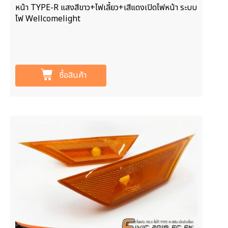
หน้า TYPE-R แสงสีขาว+ไฟเลี้ยว+เสีแดงเปิดไฟหน้า ระบบ
ไฟ Wellcomelight
ซื้อสินค้า