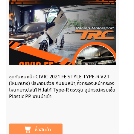
ชุดกันชนหน้า CIVIC 2021 FE STYLE TYPE-R V2.1
(โหนกบาง) ประกอบด้วย กันชนหน้า,คิ้วกระจัง,หน้ากระจัง
โหนกบาง,โลโก้ H,โลโก้ Type-R ตรงรุ่น อุปกรณ์ครบเซ็ต
Plastic PP. งานนำเข้า
ซื้อสินค้า