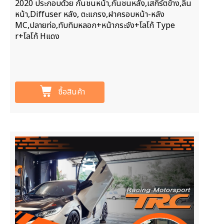
2020 ประกอบด้วย กันชนหน้า,กันชนหลัง,เสกิร์ตข้าง,ลิ้น
หน้า,Diffuser หลัง, ตะแกรง,ฝาครอบหน้า-หลัง
MC,ปลายท่อ,ทับทิมหลอก+หน้ากระจัง+โลโก้ Type
r+โลโก้ Hแดง
ซื้อสินค้า