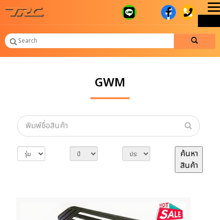
T
ME
n
GWM
ค้นหา
สินค้า