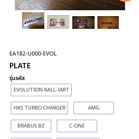
EA182-U000-EVOL
PLATE
รุ่นรหัส
EVOLUTION RALL-IART
HKS TURBO CHARGER
AMG
BRABUS BZ
C-ONE