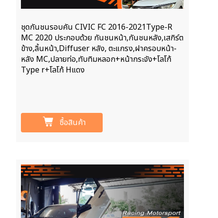
ชุดกันชนรอบคัน CIVIC FC 2016-2021Type-R
MC 2020 ประกอบด้วย กันชนหน้า,กันชนหลัง,เสกิร์ต
ข้าง,ลิ้นหน้า,Diffuser หลัง, ตะแกรง,ฝาครอบหน้า-
หลัง MC,ปลายท่อ,ทับทิมหลอก+หน้ากระจัง+โลโก้
Type r+โลโก้ Hแดง
ซื้อสินค้า