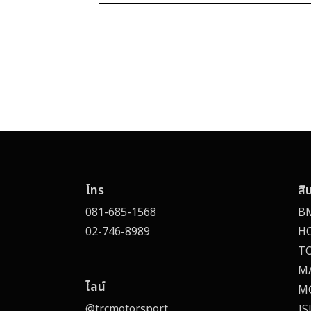
โทร
สิ
081-685-1568
B
02-746-8989
H
T
M
ไลน์
M
@trcmotorsport
I