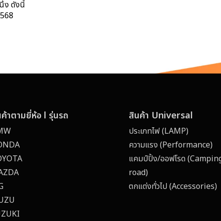
ง ดังนี้
1568
นค้าตามยี่ห้อ l รุ่นรถ
สินค้า Universal
MW
ประเภทไฟ (LAMP)
ONDA
ความแรง (Performance)
OYOTA
แคมป์ปิ้ง/ออฟโรด (Campin
AZDA
road)
G
ตกแต่งทั่วไป (Accessories) 
SUZU
UZUKI