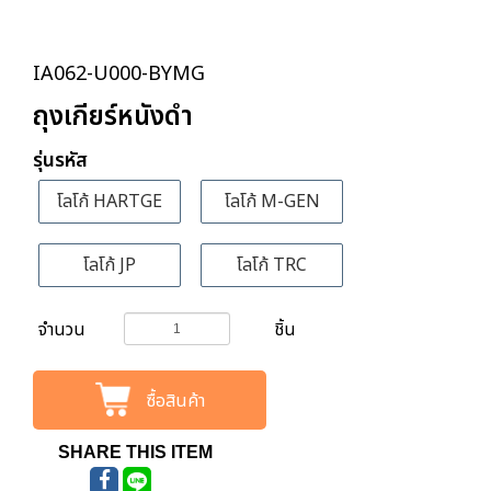
IA062-U000-BYMG
ถุงเกียร์หนังดำ
รุ่นรหัส
โลโก้ HARTGE
โลโก้ M-GEN
โลโก้ JP
โลโก้ TRC
จำนวน
ชิ้น
ซื้อสินค้า
SHARE THIS ITEM